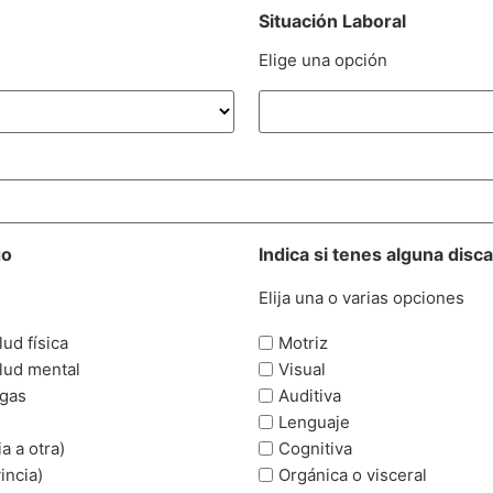
Situación Laboral
Elige una opción
go
Indica si tenes alguna disc
Elija una o varias opciones
ud física
Motriz
lud mental
Visual
ogas
Auditiva
Lenguaje
a a otra)
Cognitiva
incia)
Orgánica o visceral