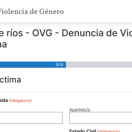
e ríos - OVG - Denuncia de Vio
ma
50%
íctima
bida
(Obligatorio)
Apellido/s
Estado Civil
(Obligatorio)