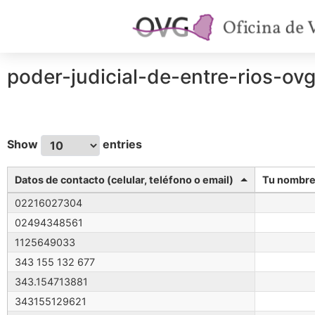
poder-judicial-de-entre-rios-ov
Show
entries
Datos de contacto (celular, teléfono o email)
Tu nombre 
02216027304
02494348561
1125649033
343 155 132 677
343.154713881
343155129621