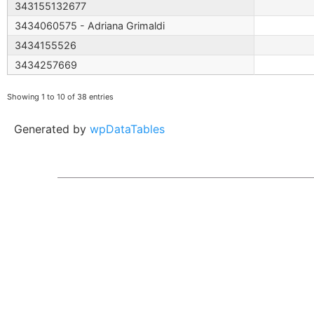
343155132677
3434060575 - Adriana Grimaldi
3434155526
3434257669
Showing 1 to 10 of 38 entries
Generated by
wpDataTables