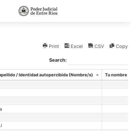
Print
Excel
CSV
Copy
Search:
pellido / Identidad autopercibida (Nombre/s)
Tu nombre y 
a
I